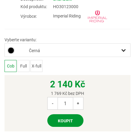
Kód produktu:
HO30123000
Imperial Riding
Výrobce:
Vyberte variantu:
Černá
Cob
Full
X-full
2 140
Kč
1 769
Kč bez DPH
-
+