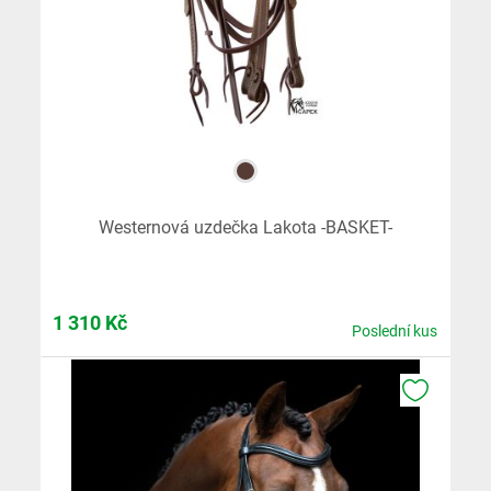
Westernová uzdečka Lakota -BASKET-
1 310
Kč
Poslední kus
K OBLÍB