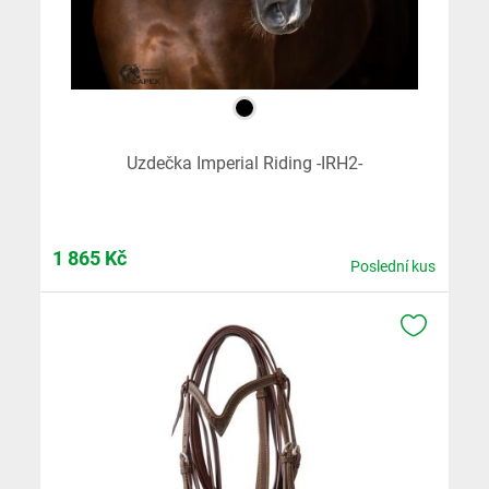
Uzdečka Imperial Riding -IRH2-
1 865
Kč
Poslední kus
K OBLÍB