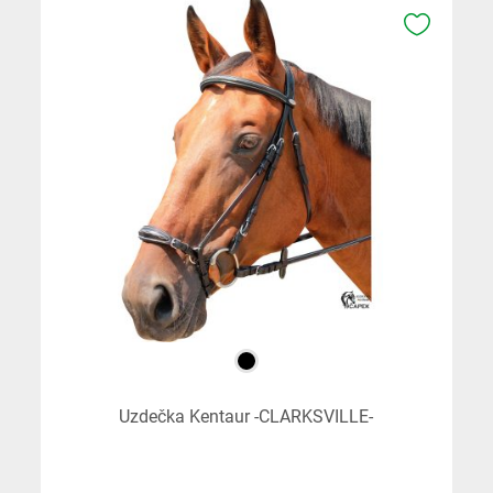
K OBLÍB
Uzdečka Kentaur -CLARKSVILLE-