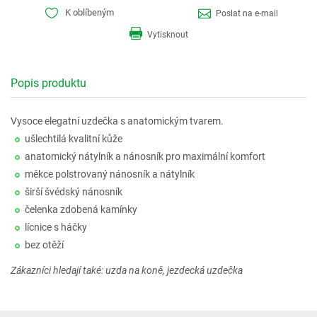
K oblíbeným
Poslat na e-mail
Vytisknout
Popis produktu
Vysoce elegatní uzdečka s anatomickým tvarem.
ušlechtilá kvalitní kůže
anatomický nátylník a nánosník pro maximální komfort
měkce polstrovaný nánosník a nátylník
širší švédský nánosník
čelenka zdobená kamínky
lícnice s háčky
bez otěží
Zákazníci hledají také: uzda na koně, jezdecká uzdečka