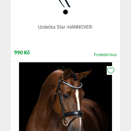
Uzdečka Star -HANNOVER-
990
Kč
Poslední kus
K OBLÍB