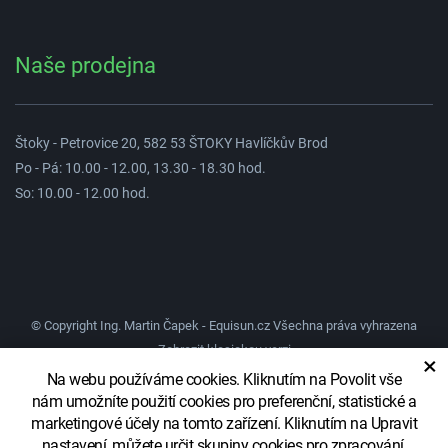
Naše prodejna
Štoky - Petrovice 20, 582 53 ŠTOKY Havlíčkův Brod
Po - Pá: 10.00 - 12.00, 13.30 - 18.30 hod.
So: 10.00 - 12.00 hod.
© Copyright Ing. Martin Čapek - Equisun.cz Všechna práva vyhrazena
Zobrazit klasickou verzi
×
Na webu používáme cookies. Kliknutím na Povolit vše
nám umožníte použití cookies pro preferenční, statistické a
marketingové účely na tomto zařízení. Kliknutím na Upravit
Vytvořil
Systém
nastavení, můžete určit skupiny cookies pro zpracování,