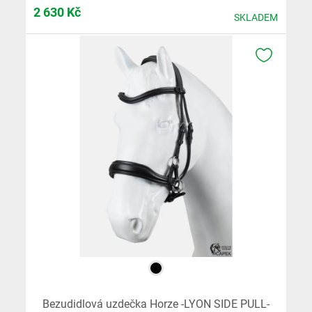
2 630
Kč
SKLADEM
K OBLÍB
Bezudidlová uzdečka Horze -LYON SIDE PULL-