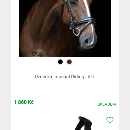
Uzdečka Imperial Riding -IRH-
1 860
Kč
SKLADEM
K OBLÍB