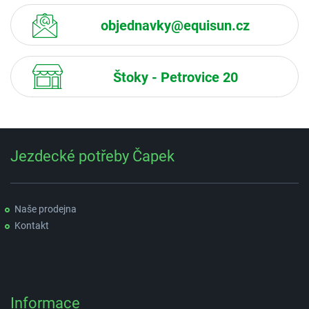
objednavky@equisun.cz
Štoky - Petrovice 20
Jezdecké potřeby Čapek
Naše prodejna
Kontakt
Informace