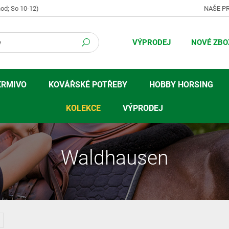
hod; So 10-12)
NAŠE P
VÝPRODEJ
NOVÉ ZBO
KRMIVO
KOVÁŘSKÉ POTŘEBY
HOBBY HORSING
KOLEKCE
VÝPRODEJ
Waldhausen