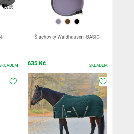
N-
Šlachovky Waldhausen -BASIC-
635
Kč
SKLADEM
SKLADEM
K OBLÍBENÝM
K OBLÍBENÝM