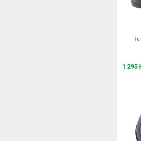
Te
1 295