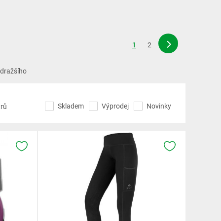
1
2
jdražšího
Skladem
Výprodej
Novinky
trů
K OBLÍBENÝM
K OBLÍBENÝM