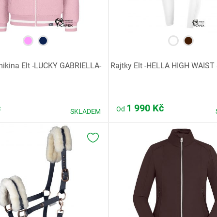
mikina Elt -LUCKY GABRIELLA-
Rajtky Elt -HELLA HIGH WAIST
č
1 990
Kč
Od
SKLADEM
K OBLÍBENÝM