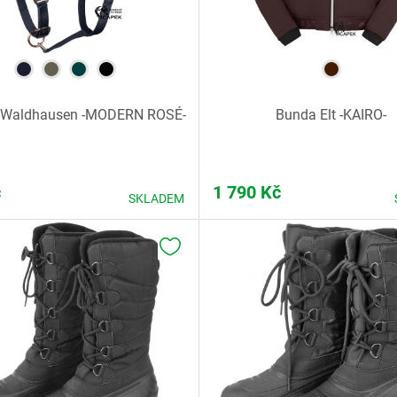
 Waldhausen -MODERN ROSÉ-
Bunda Elt -KAIRO-
č
1 790
Kč
SKLADEM
K OBLÍBENÝM