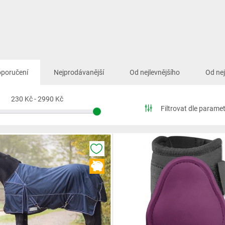
oporučení
Nejprodávanější
Od nejlevnějšího
Od ne
230 Kč
-
2990 Kč
Filtrovat dle parame
K OBLÍBENÝM
VÝPRODEJ