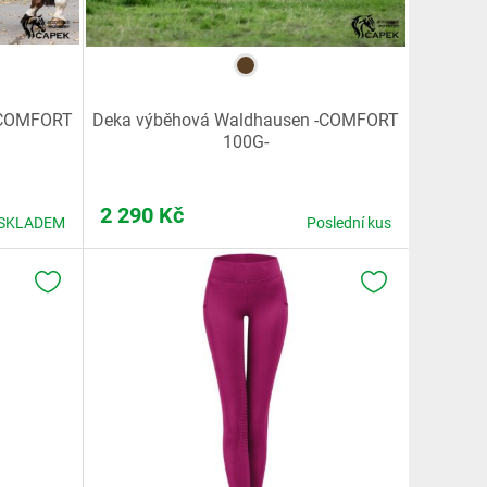
-COMFORT
Deka výběhová Waldhausen -COMFORT
100G-
2 290
Kč
SKLADEM
Poslední kus
K OBLÍBENÝM
K OBLÍBENÝM