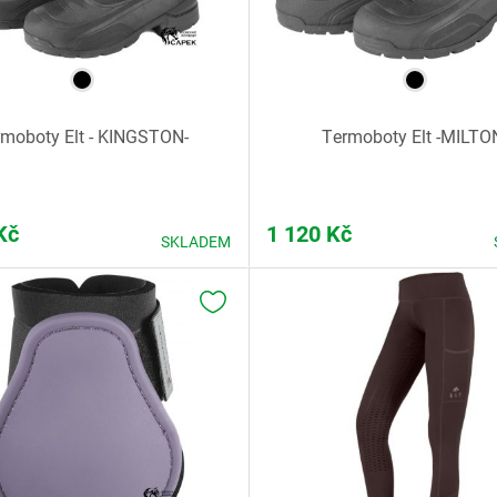
rmoboty Elt - KINGSTON-
Termoboty Elt -MILTO
Kč
1 120
Kč
SKLADEM
K OBLÍBENÝM