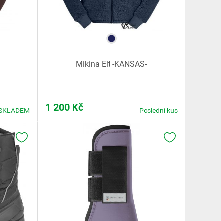
Mikina Elt -KANSAS-
1 200
Kč
SKLADEM
Poslední kus
K OBLÍBENÝM
K OBLÍBENÝM