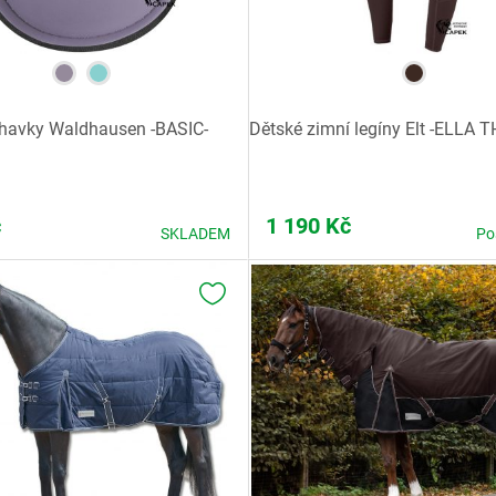
havky Waldhausen -BASIC-
Dětské zimní legíny Elt -ELLA 
č
1 190
Kč
SKLADEM
Po
K OBLÍBENÝM