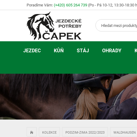
Poradíme Vám:
(+420) 605 264 739
(Po - Pá 10-12, 13:30-18:30 
JEZDEC
KŮŇ
STÁJ
OHRADY
KOLEKCE
PODZIM-ZIMA 2022/2023
WALDHAUSEN