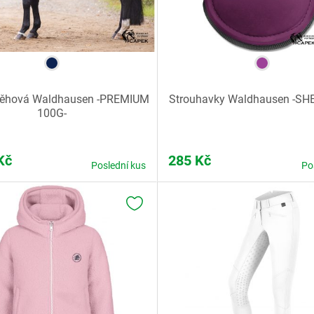
běhová Waldhausen -PREMIUM
Strouhavky Waldhausen -S
100G-
Kč
285
Kč
Poslední kus
Po
K OBLÍBENÝM