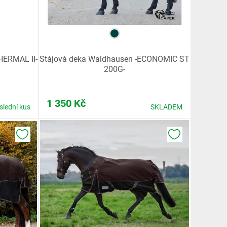
THERMAL II-
Stájová deka Waldhausen -ECONOMIC ST
200G-
1 350
Kč
slední kus
SKLADEM
K OBLÍBENÝM
K OBLÍBENÝM