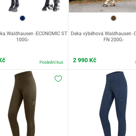
eka Waldhausen -ECONOMIC ST
Deka výběhová Waldhausen 
100G-
FN 200G-
Kč
2 990
Kč
Poslední kus
K OBLÍBENÝM