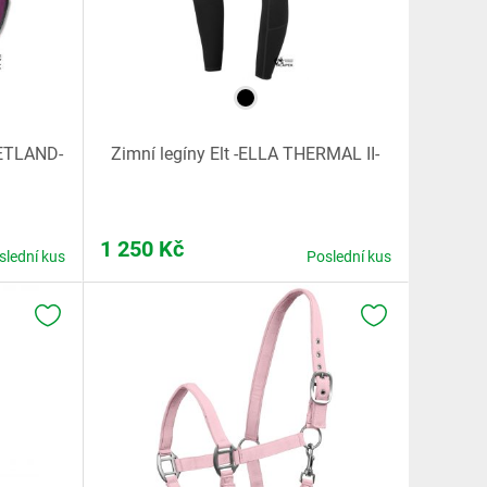
HETLAND-
Zimní legíny Elt -ELLA THERMAL II-
1 250
Kč
slední kus
Poslední kus
K OBLÍBENÝM
K OBLÍBENÝM