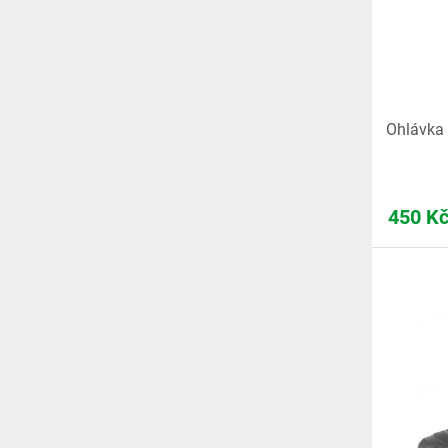
Ohlávka
450
K