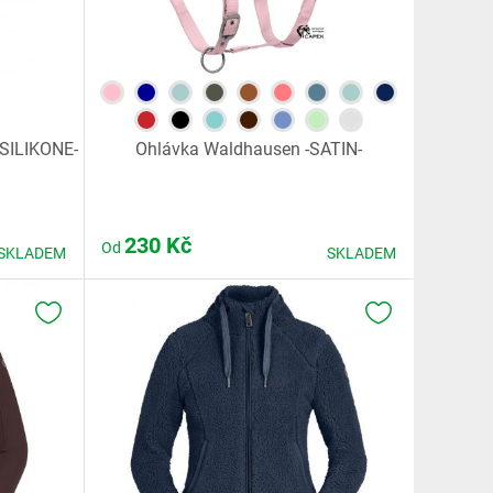
 SILIKONE-
Ohlávka Waldhausen -SATIN-
230
Kč
Od
SKLADEM
SKLADEM
K OBLÍBENÝM
K OBLÍBENÝM