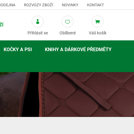
RODEJNA
ROZVOZY ZBOŽÍ
NOVINKY
KONTAKT
ŽÍ
Přihlásit se
Oblíbené
Váš košík
KOČKY A PSI
KNIHY A DÁRKOVÉ PŘEDMĚTY