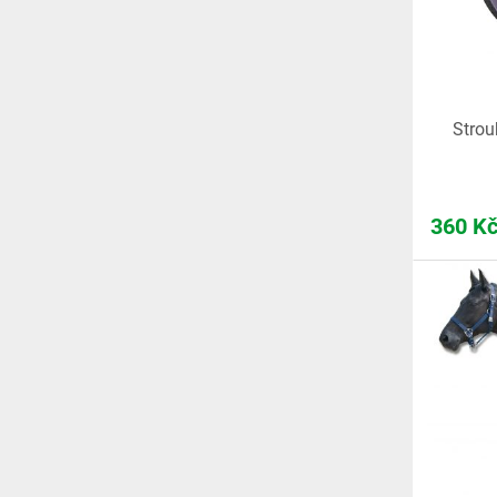
Strou
360
K