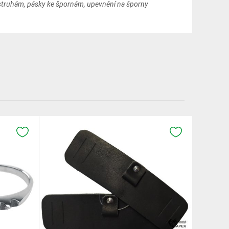
 ostruhám, pásky ke špornám, upevnění na šporny
K OBLÍBENÝM
K OBLÍBENÝM