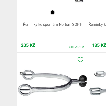
Řemínky ke špornám Norton -SOFT-
Řemínky k
205
Kč
135
K
SKLADEM
K OBLÍBENÝM