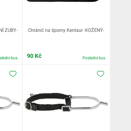
NÍ ZUBY-
Chránič na šporny Kentaur -KOŽENÝ-
90
Kč
slední kus
Poslední kus
K OBLÍBENÝM
K OBLÍBENÝM