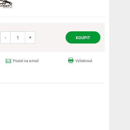
-
+
Poslat na e-mail
Vytisknout