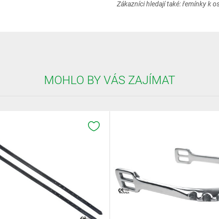
Zákazníci hledají také: řemínky k
MOHLO BY VÁS ZAJÍMAT
K OBLÍBENÝM