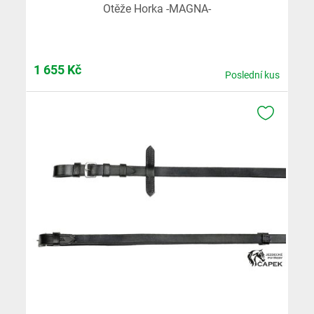
Otěže Horka -MAGNA-
1 655
Kč
Poslední kus
K OBLÍB