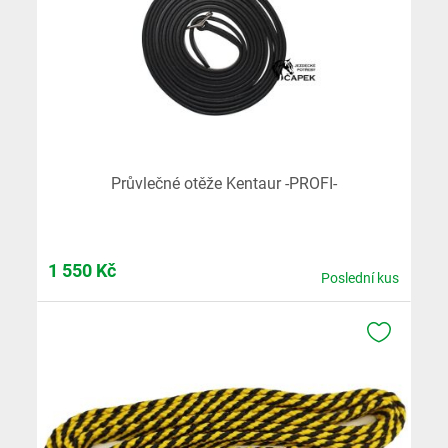
Průvlečné otěže Kentaur -PROFI-
1 550
Kč
Poslední kus
K OBLÍB