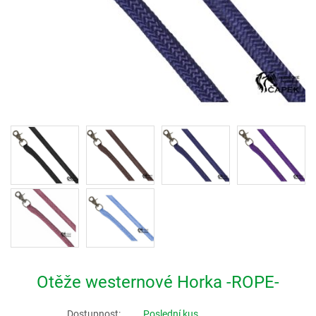
Otěže westernové Horka -ROPE-
Dostupnost:
Poslední kus