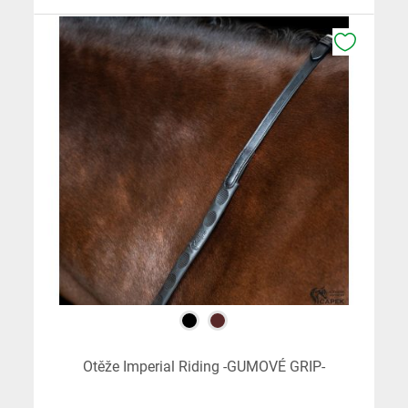
K OBLÍB
Otěže Imperial Riding -GUMOVÉ GRIP-