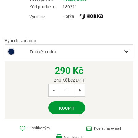
Kód produktu:
180211
Horka
Výrobce:
Vyberte variantu:
Tmavě modrá
290
Kč
240
Kč bez DPH
-
+
K oblíbeným
Poslat na e-mail
Vytisknout