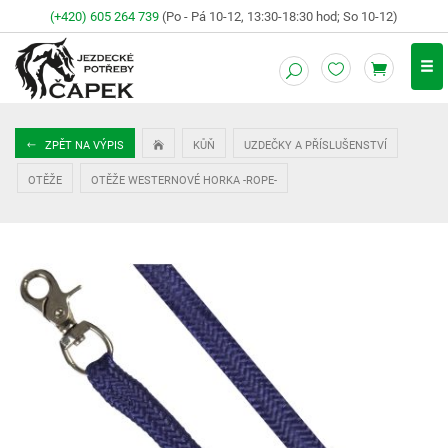
(+420) 605 264 739
(Po - Pá 10-12, 13:30-18:30 hod; So 10-12)
ZPĚT NA VÝPIS
KŮŇ
UZDEČKY A PŘÍSLUŠENSTVÍ
OTĚŽE
OTĚŽE WESTERNOVÉ HORKA -ROPE-