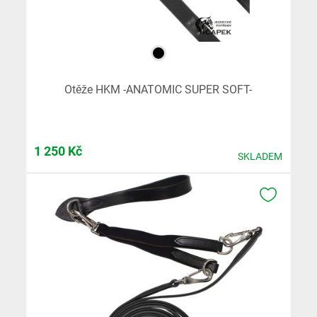
Otěže HKM -ANATOMIC SUPER SOFT-
1 250
Kč
SKLADEM
K OBLÍB