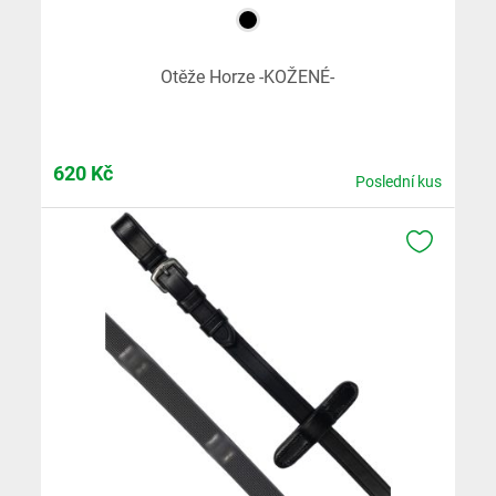
Otěže Horze -KOŽENÉ-
620
Kč
Poslední kus
K OBLÍB