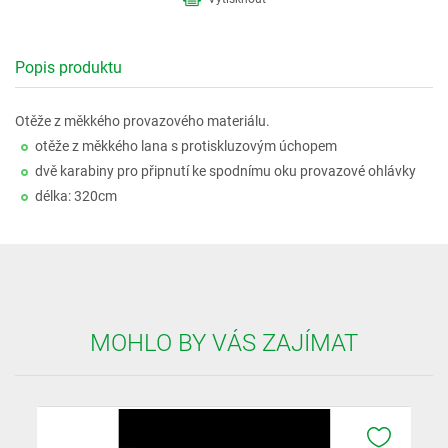
Popis produktu
Otěže z měkkého provazového materiálu.
otěže z měkkého lana s protiskluzovým úchopem
dvě karabiny pro připnutí ke spodnímu oku provazové ohlávky
délka: 320cm
MOHLO BY VÁS ZAJÍMAT
K OBLÍB