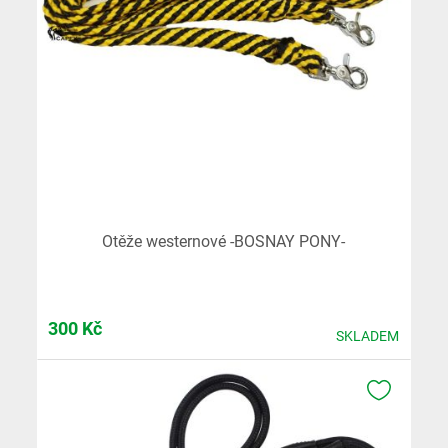
Otěže westernové -BOSNAY PONY-
300
Kč
SKLADEM
K OBLÍB