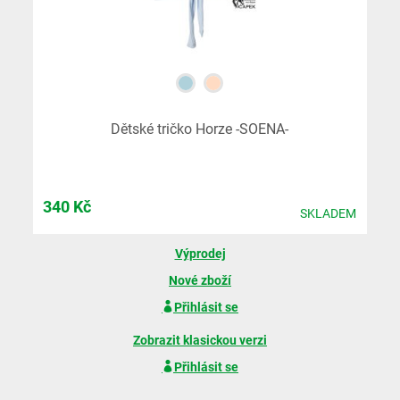
Dětské tričko Horze -SOENA-
340
Kč
SKLADEM
Výprodej
Nové zboží
Přihlásit se
Zobrazit klasickou verzi
Přihlásit se