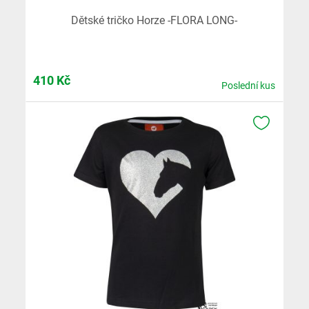
Dětské tričko Horze -FLORA LONG-
410
Kč
Poslední kus
K OBLÍB