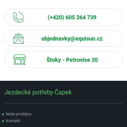
(+420) 605 264 739
objednavky@equisun.cz
Štoky - Petrovice 20
Jezdecké potřeby Čapek
Naše prodejna
Kontakt