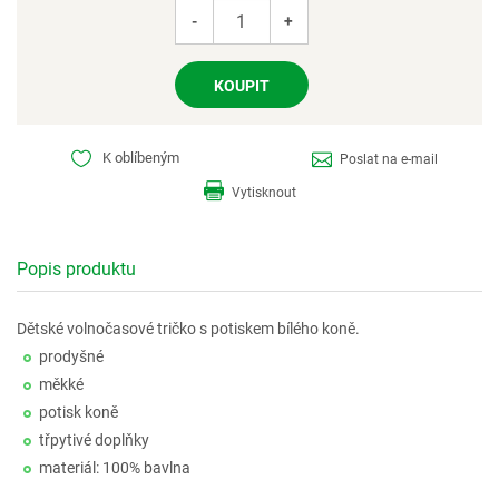
-
+
K oblíbeným
Poslat na e-mail
Vytisknout
Popis produktu
Dětské volnočasové tričko s potiskem bílého koně.
prodyšné
měkké
potisk koně
třpytivé doplňky
materiál: 100% bavlna