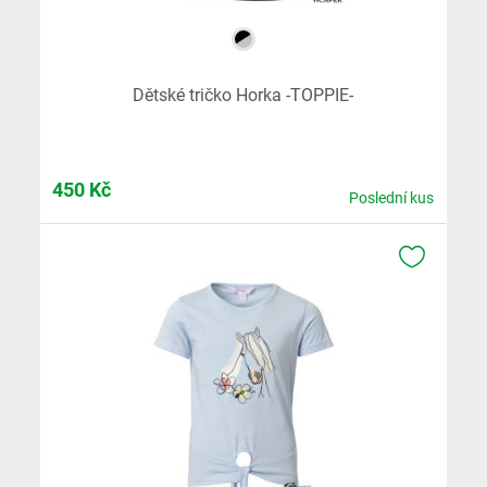
Dětské tričko Horka -TOPPIE-
450
Kč
Poslední kus
K OBLÍB