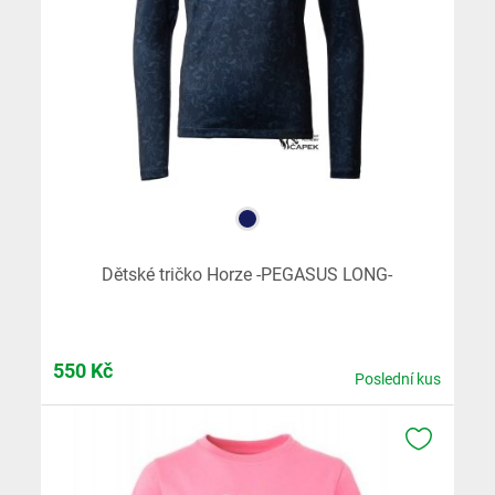
Dětské tričko Horze -PEGASUS LONG-
550
Kč
Poslední kus
K OBLÍB