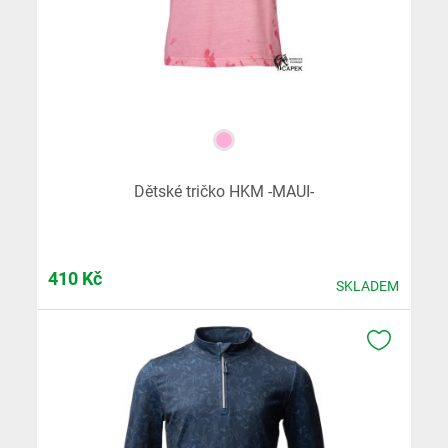
Dětské tričko HKM -MAUI-
410
Kč
SKLADEM
K OBLÍB