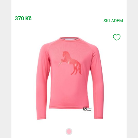
370
Kč
SKLADEM
K OBLÍB