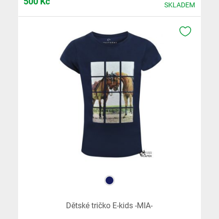
500
Kč
SKLADEM
K OBLÍB
Dětské tričko E-kids -MIA-