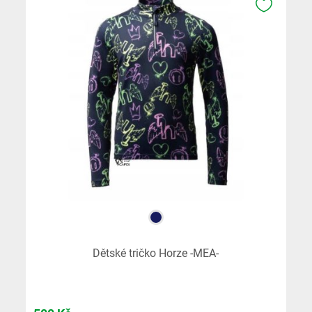
K OBLÍB
Dětské tričko Horze -MEA-