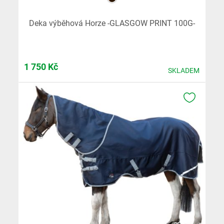
Deka výběhová Horze -GLASGOW PRINT 100G-
1 750
Kč
SKLADEM
K OBLÍB