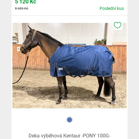
5 120
Kč
Poslední kus
8 530 Kč
K OBLÍB
Deka výběhová Kentaur -PONY 100G-