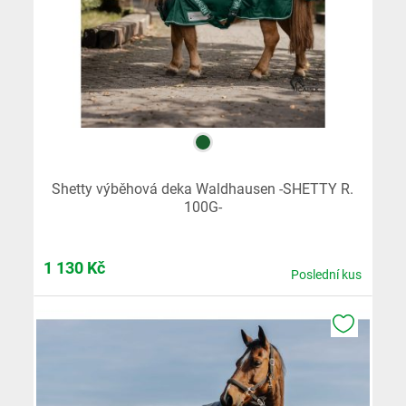
Shetty výběhová deka Waldhausen -SHETTY R.
100G-
1 130
Kč
Poslední kus
K OBLÍB