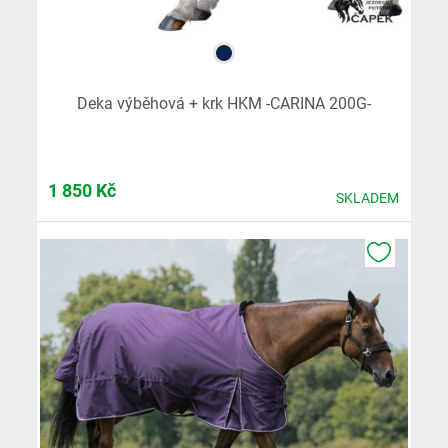
Deka výběhová + krk HKM -CARINA 200G-
1 850
Kč
SKLADEM
K OBLÍB