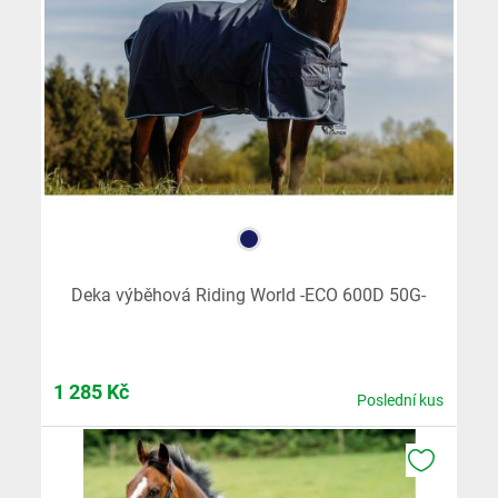
Deka výběhová Riding World -ECO 600D 50G-
1 285
Kč
Poslední kus
K OBLÍB