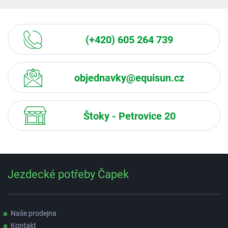
(+420) 605 264 739
objednavky@equisun.cz
Štoky - Petrovice 20
Jezdecké potřeby Čapek
Naše prodejna
Kontakt