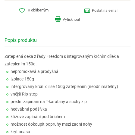
K oblíbeným
Poslat na e-mail
Vytisknout
Popis produktu
Zateplená deka z řady Freedom s integrovaným krčním dílek a
zateplením 150g.
nepromokavá a prodyšná
izolace 150g
intergrovaný krční díl se 150g zateplením (neodnímatelný)
vnější Rip-stop
přední zapínání na T-karabiny a suchý zip
hedvábná podšívka
křížové zapínání pod břichem
možnost dokoupit popruhy mezi zadní nohy
kryt ocasu