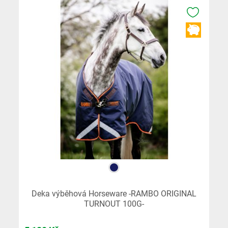
K OBLÍB
VÝPROD
Deka výběhová Horseware -RAMBO ORIGINAL
TURNOUT 100G-