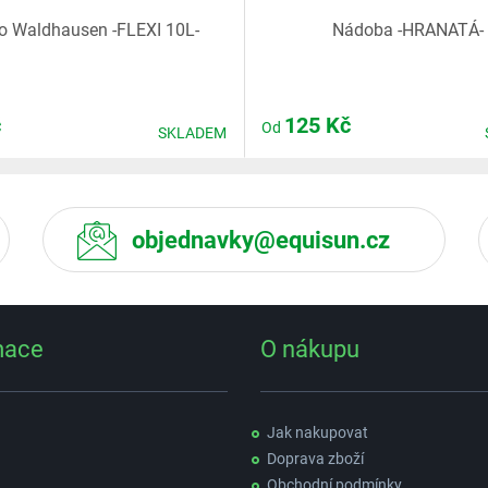
o Waldhausen -FLEXI 10L-
Nádoba -HRANATÁ-
č
125
Kč
Od
SKLADEM
objednavky@equisun.cz
mace
O nákupu
Jak nakupovat
Doprava zboží
Obchodní podmínky