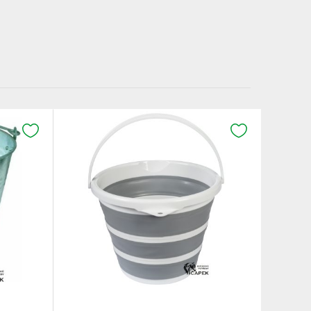
K OBLÍBENÝM
K OBLÍBENÝM