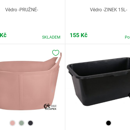
Vědro -PRUŽNÉ-
Vědro -ZINEK 15L-
Kč
155
Kč
SKLADEM
Po
K OBLÍBENÝM