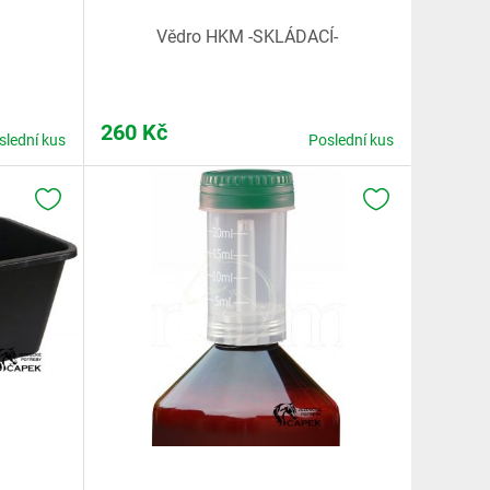
Vědro HKM -SKLÁDACÍ-
260
Kč
slední kus
Poslední kus
K OBLÍBENÝM
K OBLÍBENÝM