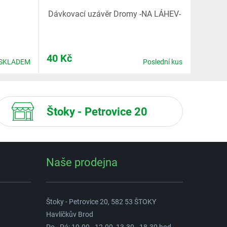
Dávkovací uzávěr Dromy -NA LÁHEV-
40
Kč
SKLADEM
Poslední kus
Štoky - Petrovice 20
Naše prodejna
Štoky - Petrovice 20, 582 53 ŠTOKY
Havlíčkův Brod
Po - Pá: 10.00 - 12.00, 13.30 - 18.30 hod.