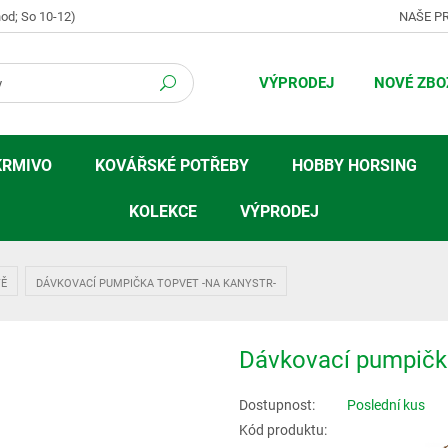
hod; So 10-12)
NAŠE P
VÝPRODEJ
NOVÉ ZBO
KRMIVO
KOVÁŘSKÉ POTŘEBY
HOBBY HORSING
KOLEKCE
VÝPRODEJ
TĚ
DÁVKOVACÍ PUMPIČKA TOPVET -NA KANYSTR-
Dávkovací pumpičk
Dostupnost:
Poslední kus
Kód produktu: