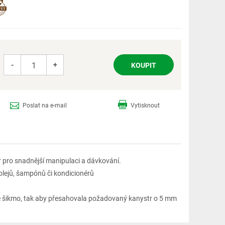
-
+
Poslat na e-mail
Vytisknout
 pro snadnější manipulaci a dávkování.
 olejů, šampónů či kondicionérů
te šikmo, tak aby přesahovala požadovaný kanystr o 5 mm