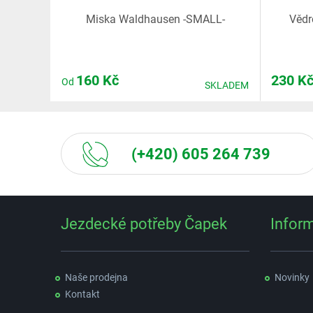
Miska Waldhausen -SMALL-
Vědr
160
Kč
230
K
Od
SKLADEM
(+420) 605 264 739
Jezdecké potřeby Čapek
Infor
Naše prodejna
Novinky
Kontakt