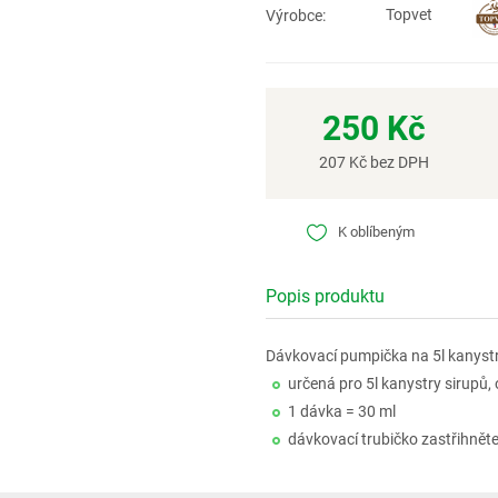
Topvet
Výrobce:
250
Kč
207
Kč bez DPH
K oblíbeným
Popis produktu
Dávkovací pumpička na 5l kanystr
určená pro 5l kanystry sirupů,
1 dávka = 30 ml
dávkovací trubičko zastřihně