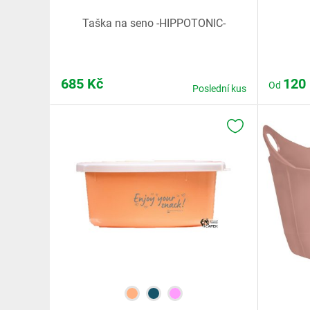
Taška na seno -HIPPOTONIC-
685
Kč
120
Od
Poslední kus
K OBLÍBENÝM