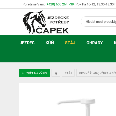
Poradíme Vám:
(+420) 605 264 739
(Po - Pá 10-12, 13:30-18:30 
JEZDEC
KŮŇ
STÁJ
OHRADY
ZPĚT NA VÝPIS
STÁJ
KRMNÉ ŽLABY, VĚDRA A SÍ